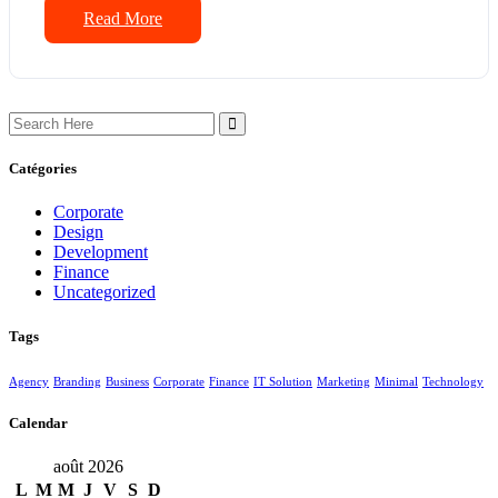
Read More
Catégories
Corporate
Design
Development
Finance
Uncategorized
Tags
Agency
Branding
Business
Corporate
Finance
IT Solution
Marketing
Minimal
Technology
Calendar
août 2026
L
M
M
J
V
S
D