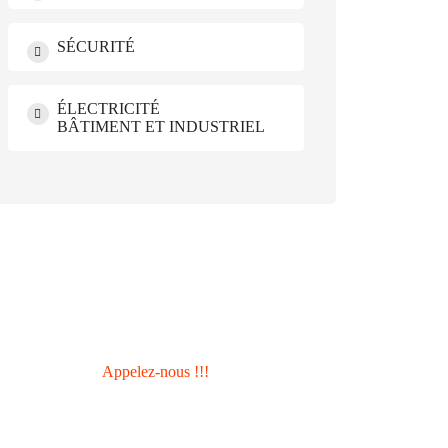
SÉCURITÉ
ÉLECTRICITÉ
BÂTIMENT ET INDUSTRIEL
Besoin d'aide ?
Appelez-nous !!!
Téléphone : +225 0707 5821 91
Email : info@mendel-corp.com