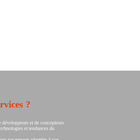
rvices ?
 développeurs et de concepteurs
technologies et tendances du
ions sur mesure adaptées à vos