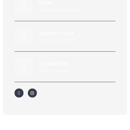
Email
info@mendelcorp.com
Appelez-nous
+225 0707 5821 91
Localisation
Abidjan, cocody