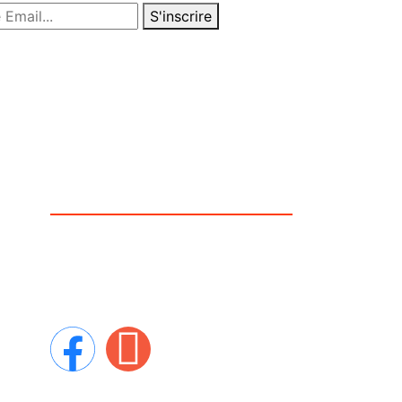
S'inscrire
Suivez-nous
Suivez-nous sur nos differentes
T
plateforme.